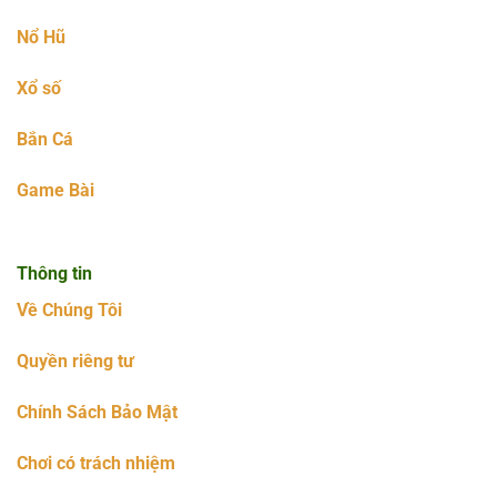
Nổ Hũ
Xổ số
Bắn Cá
Game Bài
Thông tin
Về Chúng Tôi
Quyền riêng tư
Chính Sách Bảo Mật
Chơi có trách nhiệm