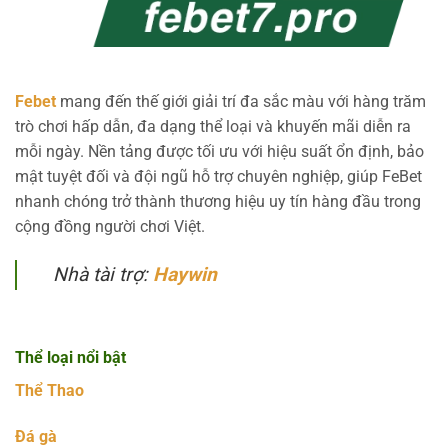
Febet
mang đến thế giới giải trí đa sắc màu với hàng trăm
trò chơi hấp dẫn, đa dạng thể loại và khuyến mãi diễn ra
mỗi ngày. Nền tảng được tối ưu với hiệu suất ổn định, bảo
mật tuyệt đối và đội ngũ hỗ trợ chuyên nghiệp, giúp FeBet
nhanh chóng trở thành thương hiệu uy tín hàng đầu trong
cộng đồng người chơi Việt.
Nhà tài trợ:
Haywin
Thể loại nổi bật
Thể Thao
Đá gà