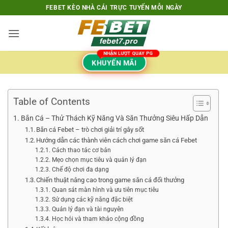
Bỏ
FEBET KÈO NHÀ CÁI TRỰC TUYẾN MỖI NGÀY
qua
nội
dung
KHUYẾN MÃI
Table of Contents
Bắn Cá – Thử Thách Kỹ Năng Và Săn Thưởng Siêu Hấp Dẫn
Bắn cá Febet – trò chơi giải trí gây sốt
Hướng dẫn các thành viên cách chơi game săn cá Febet
Cách thao tác cơ bản
Mẹo chọn mục tiêu và quản lý đạn
Chế độ chơi đa dạng
Chiến thuật nâng cao trong game săn cá đổi thưởng
Quan sát màn hình và ưu tiên mục tiêu
Sử dụng các kỹ năng đặc biệt
Quản lý đạn và tài nguyên
Học hỏi và tham khảo cộng đồng