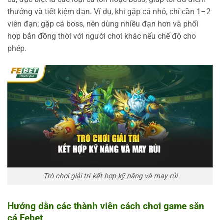
thưởng và tiết kiệm đạn. Ví dụ, khi gặp cá nhỏ, chỉ cần 1–2
viên đạn; gặp cá boss, nên dùng nhiều đạn hơn và phối
hợp bắn đồng thời với người chơi khác nếu chế độ cho
phép.
Trò chơi giải trí kết hợp kỹ năng và may rủi
Hướng dẫn các thành viên cách chơi game săn
cá Febet