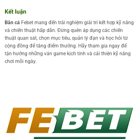
Kết luận
Bắn cá
Febet mang đến trải nghiệm giải trí kết hợp kỹ năng
và chiến thuật hấp dẫn. Đừng quên áp dụng các chiến
thuật quan sát, chọn mục tiêu, quản lý đạn và học hỏi từ
cộng đồng để tăng điểm thưởng. Hãy tham gia ngay để
tận hưởng những ván game kịch tính và cải thiện kỹ năng
chơi mỗi ngày.