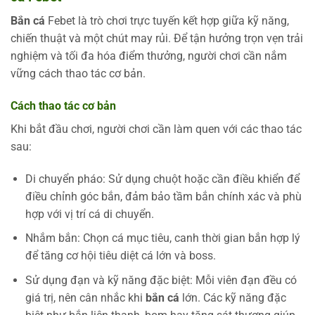
Bắn cá
Febet là trò chơi trực tuyến kết hợp giữa kỹ năng,
chiến thuật và một chút may rủi. Để tận hưởng trọn vẹn trải
nghiệm và tối đa hóa điểm thưởng, người chơi cần nắm
vững cách thao tác cơ bản.
Cách thao tác cơ bản
Khi bắt đầu chơi, người chơi cần làm quen với các thao tác
sau:
Di chuyển pháo: Sử dụng chuột hoặc cần điều khiển để
điều chỉnh góc bắn, đảm bảo tầm bắn chính xác và phù
hợp với vị trí cá di chuyển.
Nhắm bắn: Chọn cá mục tiêu, canh thời gian bắn hợp lý
để tăng cơ hội tiêu diệt cá lớn và boss.
Sử dụng đạn và kỹ năng đặc biệt: Mỗi viên đạn đều có
giá trị, nên cân nhắc khi
bắn cá
lớn. Các kỹ năng đặc