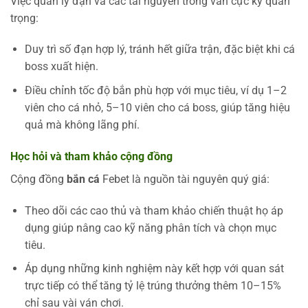
Việc quản lý đạn và các tài nguyên trong ván cực kỳ quan
trọng:
Duy trì số đạn hợp lý, tránh hết giữa trận, đặc biệt khi cá
boss xuất hiện.
Điều chỉnh tốc độ bắn phù hợp với mục tiêu, ví dụ 1–2
viên cho cá nhỏ, 5–10 viên cho cá boss, giúp tăng hiệu
quả mà không lãng phí.
Học hỏi và tham khảo cộng đồng
Cộng đồng
bắn cá
Febet là nguồn tài nguyên quý giá:
Theo dõi các cao thủ và tham khảo chiến thuật họ áp
dụng giúp nâng cao kỹ năng phân tích và chọn mục
tiêu.
Áp dụng những kinh nghiệm này kết hợp với quan sát
trực tiếp có thể tăng tỷ lệ trúng thưởng thêm 10–15%
chỉ sau vài ván chơi.