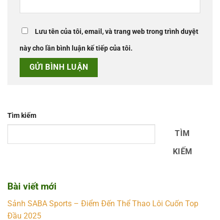
Lưu tên của tôi, email, và trang web trong trình duyệt
này cho lần bình luận kế tiếp của tôi.
Tìm kiếm
TÌM
KIẾM
Bài viết mới
Sảnh SABA Sports – Điểm Đến Thể Thao Lôi Cuốn Top
Đầu 2025