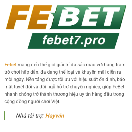
Febet
mang đến thế giới giải trí đa sắc màu với hàng trăm
trò chơi hấp dẫn, đa dạng thể loại và khuyến mãi diễn ra
mỗi ngày. Nền tảng được tối ưu với hiệu suất ổn định, bảo
mật tuyệt đối và đội ngũ hỗ trợ chuyên nghiệp, giúp FeBet
nhanh chóng trở thành thương hiệu uy tín hàng đầu trong
cộng đồng người chơi Việt.
Nhà tài trợ:
Haywin