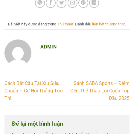
Bài viết này được đăng trong
Thủ thuật
. Đánh dấu
liên kết thường trực
.
ADMIN
Cách Bắt Cầu Tài Xỉu Siêu
Sảnh SABA Sports – Điểm
Chuẩn – Cơ Hội Thắng Tức
Đến Thể Thao Lôi Cuốn Top
Thì
Đầu 2025
Để lại một bình luận