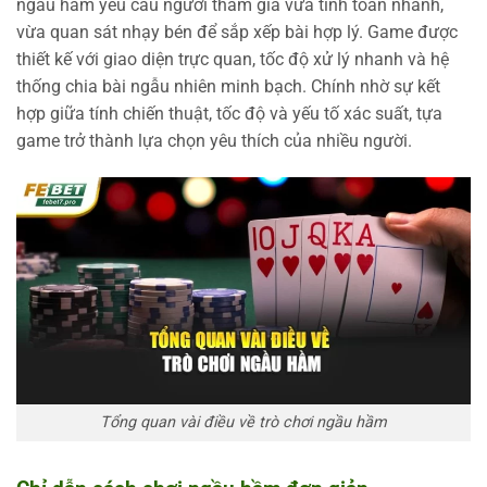
ngầu hầm yêu cầu người tham gia vừa tính toán nhanh,
vừa quan sát nhạy bén để sắp xếp bài hợp lý. Game được
thiết kế với giao diện trực quan, tốc độ xử lý nhanh và hệ
thống chia bài ngẫu nhiên minh bạch. Chính nhờ sự kết
hợp giữa tính chiến thuật, tốc độ và yếu tố xác suất, tựa
game trở thành lựa chọn yêu thích của nhiều người.
Tổng quan vài điều về trò chơi ngầu hầm