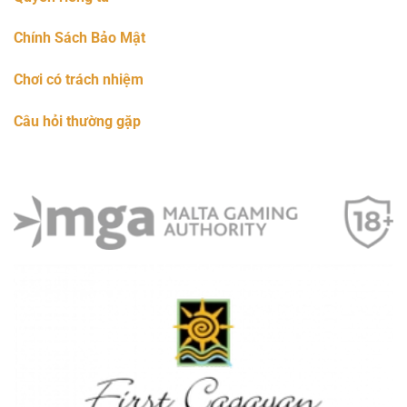
Chính Sách Bảo Mật
Chơi có trách nhiệm
Câu hỏi thường gặp