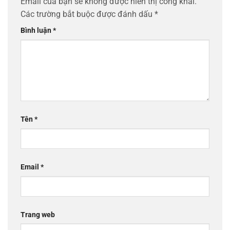
Email của bạn sẽ không được hiển thị công khai.
Các trường bắt buộc được đánh dấu
*
Bình luận
*
Tên
*
Email
*
Trang web